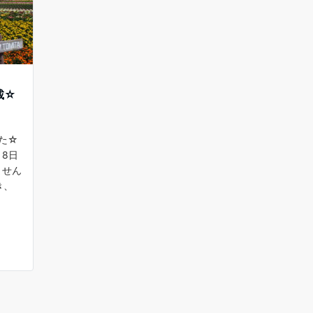
載☆
した☆
8日
ません
き、