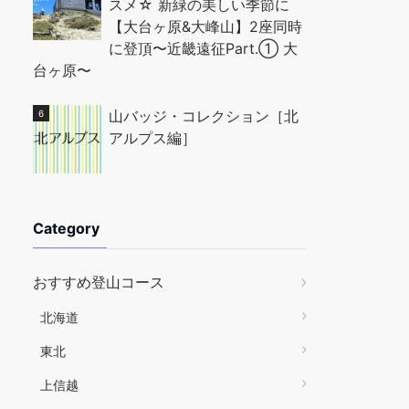
スメ☆ 新緑の美しい季節に
【大台ヶ原&大峰山】2座同時
に登頂〜近畿遠征Part.① 大
台ヶ原〜
山バッジ・コレクション［北
アルプス編］
Category
おすすめ登山コース
北海道
東北
上信越