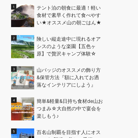
テント泊の朝食に最適！軽い
食材で素早く作れて食べやす
い★オススメ山の朝ごはん★
険しい縦走途中に現れるオア
シスのような楽園【五色ヶ
原】で贅沢キャンプ体験☆
山バッジのオススメの飾り方
&保管方法『額に入れてお洒
落なインテリアにしよう』
簡単&軽量&日持ち食材de山お
つまみ☆大自然の中で宴会を
楽しもう♪
百名山制覇を目指す人にオス