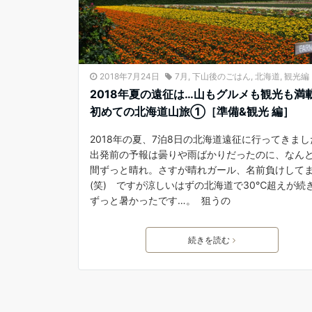
2018年7月24日
7月
,
下山後のごはん
,
北海道
,
観光編
2018年夏の遠征は…山もグルメも観光も満
初めての北海道山旅①［準備&観光 編］
2018年の夏、7泊8日の北海道遠征に行ってきま
出発前の予報は曇りや雨ばかりだったのに、なんと
間ずっと晴れ。さすが晴れガール、名前負けして
(笑) ですが涼しいはずの北海道で30℃超えが続
ずっと暑かったです…。 狙うの
続きを読む