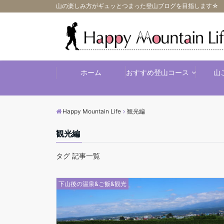
山の楽しみ方がギュッとつまった登山ブログを目指します☆
ホーム
おすすめ登山コース
山
Happy Mountain Life
観光編
観光編
タグ 記事一覧
下山後の温泉&ご飯&観光