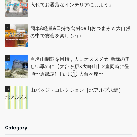
入れてお洒落なインテリアにしよう』
簡単&軽量&日持ち食材de山おつまみ☆大自然
の中で宴会を楽しもう♪
百名山制覇を目指す人にオススメ☆ 新緑の美
しい季節に【大台ヶ原&大峰山】2座同時に登
頂〜近畿遠征Part.① 大台ヶ原〜
山バッジ・コレクション［北アルプス編］
Category