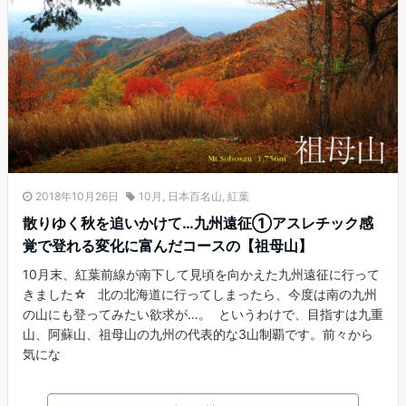
2018年10月26日
10月
,
日本百名山
,
紅葉
散りゆく秋を追いかけて…九州遠征①アスレチック感
覚で登れる変化に富んだコースの【祖母山】
10月末、紅葉前線が南下して見頃を向かえた九州遠征に行って
きました☆ 北の北海道に行ってしまったら、今度は南の九州
の山にも登ってみたい欲求が…。 というわけで、目指すは九重
山、阿蘇山、祖母山の九州の代表的な3山制覇です。前々から
気にな