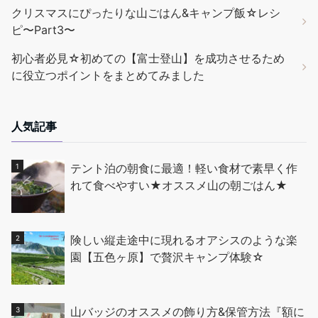
クリスマスにぴったりな山ごはん&キャンプ飯☆レシ
ピ〜Part3〜
初心者必見☆初めての【富士登山】を成功させるため
に役立つポイントをまとめてみました
人気記事
テント泊の朝食に最適！軽い食材で素早く作
れて食べやすい★オススメ山の朝ごはん★
険しい縦走途中に現れるオアシスのような楽
園【五色ヶ原】で贅沢キャンプ体験☆
山バッジのオススメの飾り方&保管方法『額に