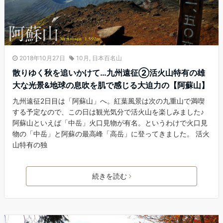
2018年10月27日
10月
,
日本百名山
散りゆく秋を追いかけて…九州遠征②活火山特有の雄
大な光景&地球の息吹を肌で感じる大迫力の【阿蘇山】
九州遠征2日目は「阿蘇山」へ。紅葉風景は次の九重山で満喫
する予定なので、この日は観光気分で活火山を楽しみました♪
阿蘇山といえば「中岳」火口見物が有名。というわけで火口見
物の「中岳」と阿蘇の最高峰「高岳」に登ってきました。 活火
山特有の独
続きを読む