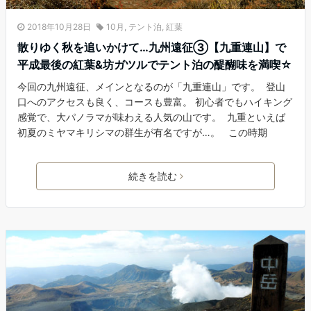
2018年10月28日
10月
,
テント泊
,
紅葉
散りゆく秋を追いかけて…九州遠征③【九重連山】で
平成最後の紅葉&坊ガツルでテント泊の醍醐味を満喫☆
今回の九州遠征、メインとなるのが「九重連山」です。 登山
口へのアクセスも良く、コースも豊富。 初心者でもハイキング
感覚で、大パノラマが味わえる人気の山です。 九重といえば
初夏のミヤマキリシマの群生が有名ですが…。 この時期
続きを読む