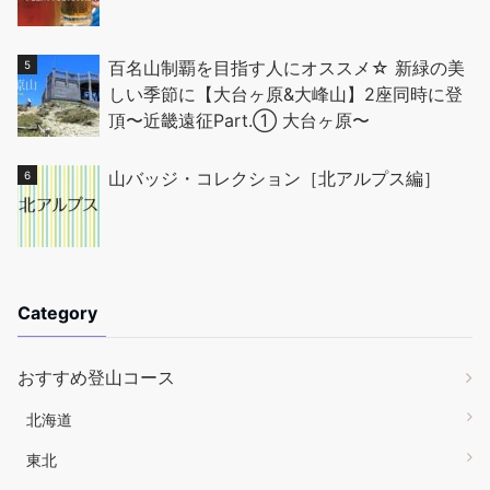
百名山制覇を目指す人にオススメ☆ 新緑の美
しい季節に【大台ヶ原&大峰山】2座同時に登
頂〜近畿遠征Part.① 大台ヶ原〜
山バッジ・コレクション［北アルプス編］
Category
おすすめ登山コース
北海道
東北