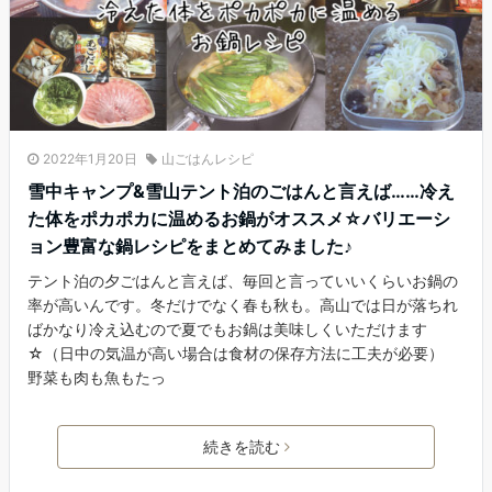
2022年1月20日
山ごはんレシピ
雪中キャンプ&雪山テント泊のごはんと言えば……冷え
た体をポカポカに温めるお鍋がオススメ☆バリエーシ
ョン豊富な鍋レシピをまとめてみました♪
テント泊の夕ごはんと言えば、毎回と言っていいくらいお鍋の
率が高いんです。冬だけでなく春も秋も。高山では日が落ちれ
ばかなり冷え込むので夏でもお鍋は美味しくいただけます
☆（日中の気温が高い場合は食材の保存方法に工夫が必要）
野菜も肉も魚もたっ
続きを読む