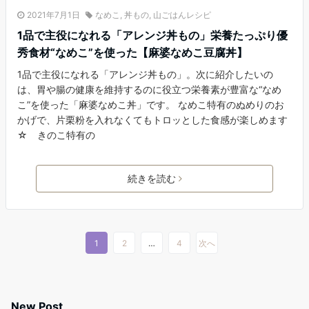
2021年7月1日
なめこ
,
丼もの
,
山ごはんレシピ
1品で主役になれる「アレンジ丼もの」栄養たっぷり優
秀食材“なめこ”を使った【麻婆なめこ豆腐丼】
1品で主役になれる「アレンジ丼もの」。次に紹介したいの
は、胃や腸の健康を維持するのに役立つ栄養素が豊富な“なめ
こ”を使った「麻婆なめこ丼」です。 なめこ特有のぬめりのお
かげで、片栗粉を入れなくてもトロッとした食感が楽しめます
☆ きのこ特有の
続きを読む
1
2
…
4
次へ
New Post