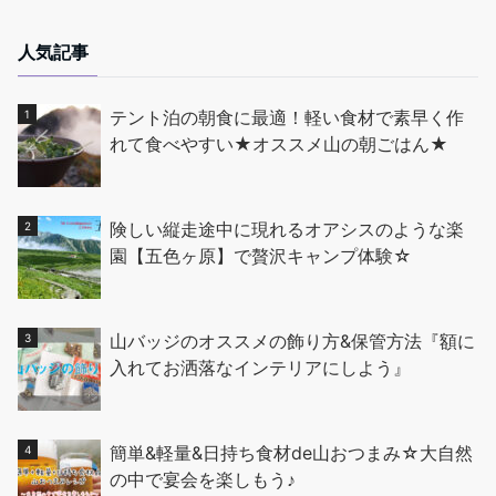
人気記事
テント泊の朝食に最適！軽い食材で素早く作
れて食べやすい★オススメ山の朝ごはん★
険しい縦走途中に現れるオアシスのような楽
園【五色ヶ原】で贅沢キャンプ体験☆
山バッジのオススメの飾り方&保管方法『額に
入れてお洒落なインテリアにしよう』
簡単&軽量&日持ち食材de山おつまみ☆大自然
の中で宴会を楽しもう♪