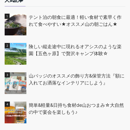
人気記事
テント泊の朝食に最適！軽い食材で素早く作
れて食べやすい★オススメ山の朝ごはん★
険しい縦走途中に現れるオアシスのような楽
園【五色ヶ原】で贅沢キャンプ体験☆
山バッジのオススメの飾り方&保管方法『額に
入れてお洒落なインテリアにしよう』
簡単&軽量&日持ち食材de山おつまみ☆大自然
の中で宴会を楽しもう♪