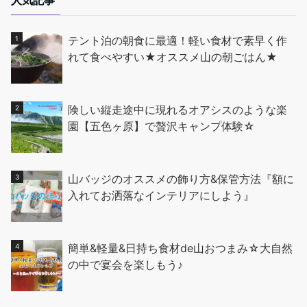
人気記事
テント泊の朝食に最適！軽い食材で素早く作
れて食べやすい★オススメ山の朝ごはん★
険しい縦走途中に現れるオアシスのような楽
園【五色ヶ原】で贅沢キャンプ体験☆
山バッジのオススメの飾り方&保管方法『額に
入れてお洒落なインテリアにしよう』
簡単&軽量&日持ち食材de山おつまみ☆大自然
の中で宴会を楽しもう♪