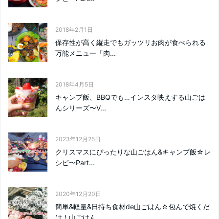
2018年2月1日
保存性が高く縦走でもガッツリお肉が食べられる
万能メニュー「肉...
2018年4月5日
キャンプ飯、BBQでも…インスタ映えする山ごは
んシリーズ〜V...
2023年12月25日
クリスマスにぴったりな山ごはん&キャンプ飯☆レ
シピ〜Part...
2020年12月20日
簡単&軽量&日持ち食材de山ごはん☆包んで焼くだ
け！山ごはん...