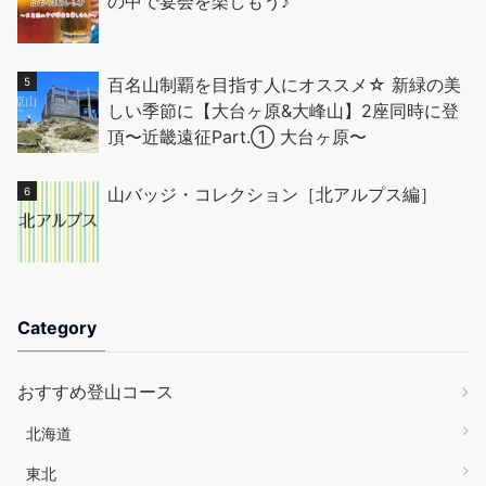
の中で宴会を楽しもう♪
百名山制覇を目指す人にオススメ☆ 新緑の美
しい季節に【大台ヶ原&大峰山】2座同時に登
頂〜近畿遠征Part.① 大台ヶ原〜
山バッジ・コレクション［北アルプス編］
Category
おすすめ登山コース
北海道
東北