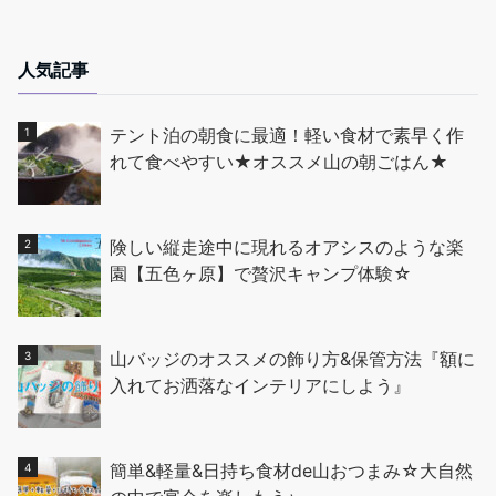
人気記事
テント泊の朝食に最適！軽い食材で素早く作
れて食べやすい★オススメ山の朝ごはん★
険しい縦走途中に現れるオアシスのような楽
園【五色ヶ原】で贅沢キャンプ体験☆
山バッジのオススメの飾り方&保管方法『額に
入れてお洒落なインテリアにしよう』
簡単&軽量&日持ち食材de山おつまみ☆大自然