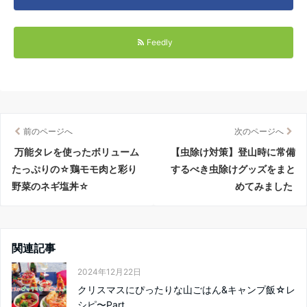
Feedly
前のページへ
次のページへ
万能タレを使ったボリューム
【虫除け対策】登山時に常備
たっぷりの☆鶏モモ肉と彩り
するべき虫除けグッズをまと
野菜のネギ塩丼☆
めてみました
関連記事
2024年12月22日
クリスマスにぴったりな山ごはん&キャンプ飯☆レ
シピ〜Part...