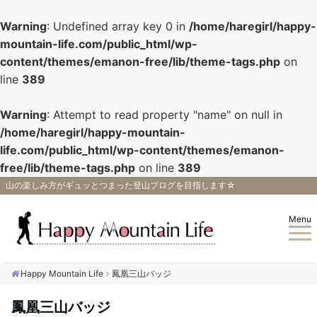
Warning
: Undefined array key 0 in
/home/haregirl/happy-
mountain-life.com/public_html/wp-
content/themes/emanon-free/lib/theme-tags.php
on
line
389
Warning
: Attempt to read property "name" on null in
/home/haregirl/happy-mountain-
life.com/public_html/wp-content/themes/emanon-
free/lib/theme-tags.php
on line
389
山の楽しみ方がギュッとつまった登山ブログを目指します☆
Menu
Happy Mountain Life
鳳凰三山バッジ
鳳凰三山バッジ