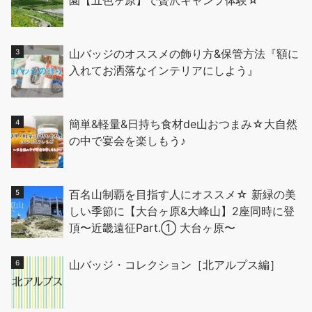
園【五色ヶ原】で贅沢キャンプ体験☆
山バッジのオススメの飾り方&保管方法『額に
入れてお洒落なインテリアにしよう』
簡単&軽量&日持ち食材de山おつまみ☆大自然
の中で宴会を楽しもう♪
百名山制覇を目指す人にオススメ☆ 新緑の美
しい季節に【大台ヶ原&大峰山】2座同時に登
頂〜近畿遠征Part.① 大台ヶ原〜
山バッジ・コレクション［北アルプス編］