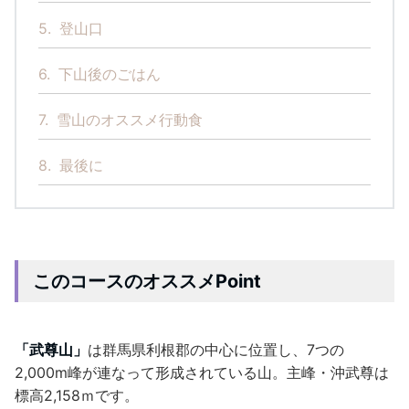
5.
登山口
6.
下山後のごはん
7.
雪山のオススメ行動食
8.
最後に
このコースのオススメPoint
「武尊山」
は群馬県利根郡の中心に位置し、7つの
2,000m峰が連なって形成されている山。主峰・沖武尊は
標高2,158ｍです。