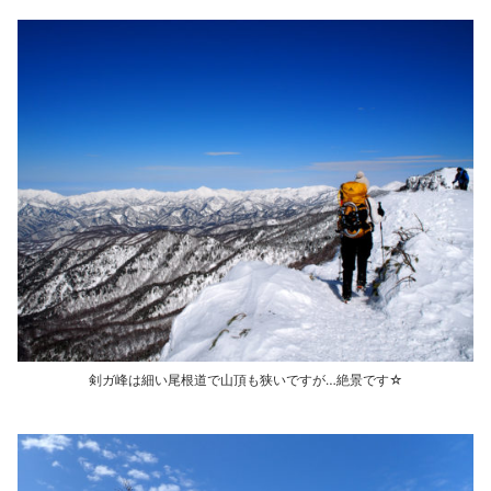
剣ガ峰は細い尾根道で山頂も狭いですが…絶景です☆