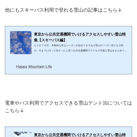
他にもスキーバス利用で登れる雪山の記事はこちら↓
東京から公共交通機関でいけるアクセスしやすい雪山特
集【スキーバス編】
もうすぐ12月、本格的な冬山シーズンが始まりますね⛄雪山4シーズン目になる私
が、今までに行って良かったと思う公共交通機関でアクセス可能な雪山をまとめてみ
ました★ 首都圏からの出発に限りますが…。車が無くても、スタッドレスがなくて
も登れる雪山を探している人、今シーズンから始めようと思っている人の参考になれ
Happy Mountain Life
ばと思います。まずはこの時期限定のとっても便利なスキーバス編です。スキーバス
の1番の利点は新宿、池袋、横浜などの主要ターミナル駅からスキー場まで直行で連
れて行ってくれるところです♪また、ガサ張る...
電車やバス利用でアクセスできる雪山テント泊については
こちら↓
東京から公共交通機関でいけるアクセスしやすい雪山特