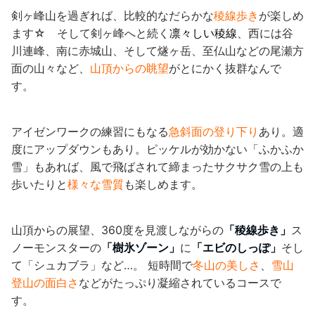
剣ヶ峰山を過ぎれば、比較的なだらかな
稜線歩き
が楽しめ
ます☆ そして剣ヶ峰へと続く
凛々しい稜線
、西には谷
川連峰、南に赤城山、そして燧ヶ岳、至仏山などの尾瀬方
面の山々など、
山頂からの眺望
がとにかく抜群なんで
す。
アイゼンワークの練習にもなる
急斜面の登り下り
あり。適
度にアップダウンもあり。ピッケルが効かない「ふかふか
雪」もあれば、風で飛ばされて締まったサクサク雪の上も
歩いたりと
様々な雪質
も楽しめます。
山頂からの展望、360度を見渡しながらの
「稜線歩き」
ス
ノーモンスターの
「樹氷ゾーン」
に
「エビのしっぽ」
そし
て「シュカブラ」など…。 短時間で
冬山の美しさ
、
雪山
登山の面白さ
などがたっぷり凝縮されているコースで
す。