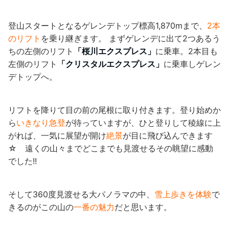
登山スタートとなるゲレンデトップ標高1,870mまで、
2本
のリフト
を乗り継ぎます。 まずゲレンデに出て2つあるう
ちの左側のリフト
「桜川エクスプレス」
に乗車。2本目も
左側のリフト
「クリスタルエクスプレス」
に乗車しゲレン
デトップへ。
リフトを降りて目の前の尾根に取り付きます。登り始めか
ら
いきなり急登
が待っていますが、ひと登りして稜線に上
がれば、一気に展望が開け
絶景
が目に飛び込んできます
☆ 遠くの山々までどこまでも見渡せるその眺望に感動
でした!!
そして360度見渡せる大パノラマの中、
雪上歩きを体験
で
きるのがこの山の
一番の魅力
だと思います。