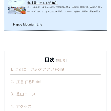
集【雪山テント泊 編】
やっと冬本番!! 年末から冬型の気圧配置が続き、全国的に積雪が増え本格的な雪山
のシーズンがやってきましたね〜♪以前、スキーバスを使って日帰りで登れる雪山を
ご紹介しましたが、今回は雪上テント泊ができる場所をまとめてみました。 電車や
バス利用だと登山開始が遅くなってしまうので、日帰り登山は難しくなってしまいま
Happy Mountain Life
す。冬は比較的空いている小屋泊でゆっくり楽しむのも良いと思います。 小屋泊は
体験済でレベルアップしたい方や、もっと自然を肌で感じてみたい人には雪上テント
泊をぜひ体験してみてもらいたいです!! 雪山テ...
目次
[
閉じる
]
1.
このコースのオススメPoint
2.
注意するPoint
3.
登山コース
4.
アクセス